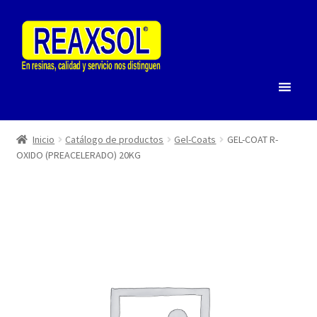
Saltar
Ir
a
al
navegación
contenido
Inicio
Catálogo de productos
Gel-Coats
GEL-COAT R-
OXIDO (PREACELERADO) 20KG