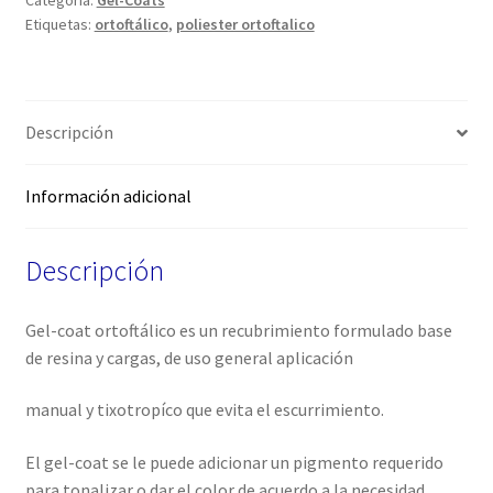
Categoría:
Gel-Coats
Etiquetas:
ortoftálico
,
poliester ortoftalico
Descripción
Información adicional
Descripción
Gel-coat ortoftálico es un recubrimiento formulado base
de resina y cargas, de uso general aplicación
manual y tixotropíco que evita el escurrimiento.
El gel-coat se le puede adicionar un pigmento requerido
para tonalizar o dar el color de acuerdo a la necesidad,