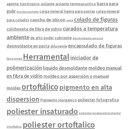
barra para
agente tixotropico
aislante
aislante termoacustico
pulir
carga mineral ligera para pastas
carga mineral
brocha norteña
colado de figuras
caucho de silicon
para colados
cinta
curados a temperatura
colchoneta de fibra de vidrio
ambiente
de alto poder cubriente
desmoldante aerosol
encapsulado de figuras
desmoldante en pasta
diluyente
Herramental
iniciador de
fibra tejida
polimerización
liquido desmoldante
moldeo manual
en fibra de vidrio
moldeo por aspersión o manual
ortoftálico
pigmento en alta
moldes
dispersion
poliester fotografico
Pigmento inorganico
poliester insaturado
poliester insaturadopoliester
poliester ortoftalico
ortoftálico