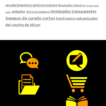
recubrimientos anticorrosivos
Resanador plastico
rueda para
terminados transparentes
sellador
silica pirogenica
pulir
tiempos de curado cortos
tixotropica
vulcanizador
del caucho de silicon