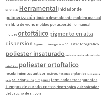
Herramental
iniciador de
fibra tejida
polimerización
liquido desmoldante
moldeo manual
en fibra de vidrio
moldeo por aspersión o manual
ortoftálico
pigmento en alta
moldes
dispersion
poliester fotografico
Pigmento inorganico
poliester insaturado
poliester insaturadopoliester
poliester ortoftalico
ortoftálico
recubrimientos anticorrosivos
Resanador plastico
rueda para
terminados transparentes
sellador
silica pirogenica
pulir
tiempos de curado cortos
tixotropica
vulcanizador
del caucho de silicon