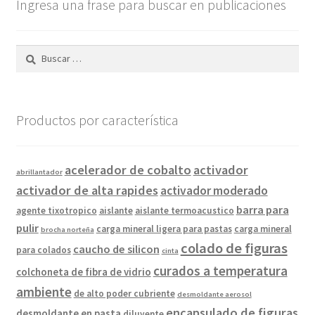
Ingresa una frase para buscar en publicaciones
Buscar:
Productos por característica
acelerador de cobalto
activador
abrillantador
activador de alta rapides
activador moderado
barra para
agente tixotropico
aislante
aislante termoacustico
pulir
carga mineral ligera para pastas
carga mineral
brocha norteña
colado de figuras
caucho de silicon
para colados
cinta
curados a temperatura
colchoneta de fibra de vidrio
ambiente
de alto poder cubriente
desmoldante aerosol
encapsulado de figuras
desmoldante en pasta
diluyente