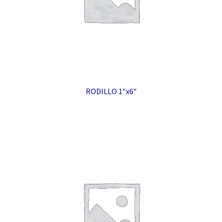
RODILLO 1″x6″