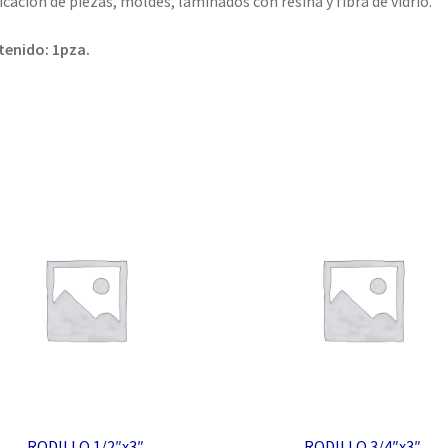
icación de piezas, moldes, laminados con resina y fibra de vidrio.
enido: 1pza.
RODILLO 1/2″x3″
RODILLO 3/4″x3″