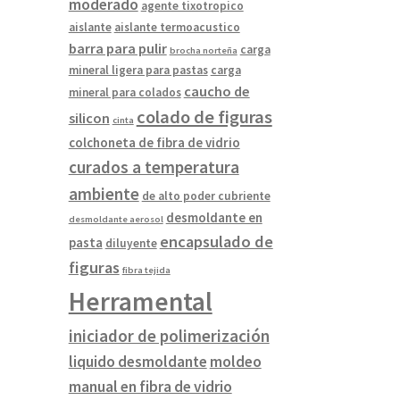
moderado
agente tixotropico
aislante
aislante termoacustico
barra para pulir
carga
brocha norteña
mineral ligera para pastas
carga
caucho de
mineral para colados
colado de figuras
silicon
cinta
colchoneta de fibra de vidrio
curados a temperatura
ambiente
de alto poder cubriente
desmoldante en
desmoldante aerosol
encapsulado de
pasta
diluyente
figuras
fibra tejida
Herramental
iniciador de polimerización
liquido desmoldante
moldeo
manual en fibra de vidrio