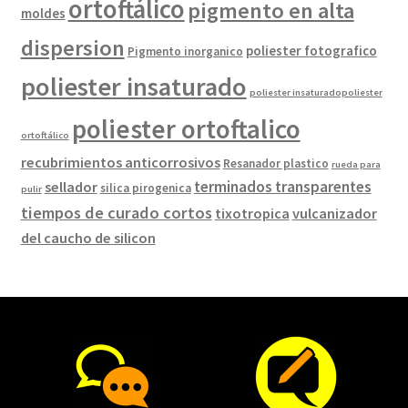
ortoftálico
pigmento en alta
moldes
dispersion
poliester fotografico
Pigmento inorganico
poliester insaturado
poliester insaturadopoliester
poliester ortoftalico
ortoftálico
recubrimientos anticorrosivos
Resanador plastico
rueda para
terminados transparentes
sellador
silica pirogenica
pulir
tiempos de curado cortos
tixotropica
vulcanizador
del caucho de silicon