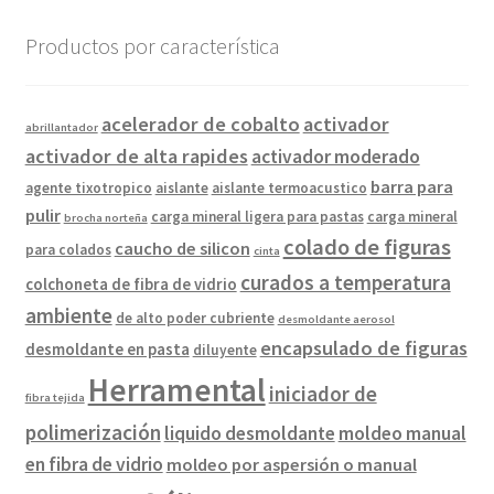
Productos por característica
acelerador de cobalto
activador
abrillantador
activador de alta rapides
activador moderado
barra para
agente tixotropico
aislante
aislante termoacustico
pulir
carga mineral ligera para pastas
carga mineral
brocha norteña
colado de figuras
caucho de silicon
para colados
cinta
curados a temperatura
colchoneta de fibra de vidrio
ambiente
de alto poder cubriente
desmoldante aerosol
encapsulado de figuras
desmoldante en pasta
diluyente
Herramental
iniciador de
fibra tejida
polimerización
liquido desmoldante
moldeo manual
en fibra de vidrio
moldeo por aspersión o manual