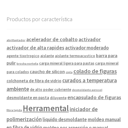
Productos por característica
acelerador de cobalto
activador
abrillantador
activador de alta rapides
activador moderado
barra para
agente tixotropico
aislante
aislante termoacustico
pulir
carga mineral ligera para pastas
carga mineral
brocha norteña
colado de figuras
caucho de silicon
para colados
cinta
curados a temperatura
colchoneta de fibra de vidrio
ambiente
de alto poder cubriente
desmoldante aerosol
encapsulado de figuras
desmoldante en pasta
diluyente
Herramental
iniciador de
fibra tejida
polimerización
liquido desmoldante
moldeo manual
en fibra de vidrio
moldeo por aspersión o manual