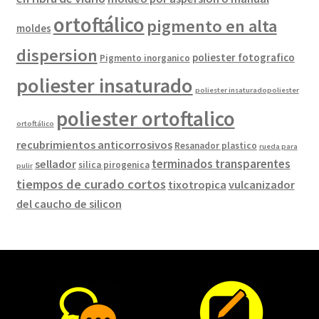
ortoftálico
pigmento en alta
moldes
dispersion
poliester fotografico
Pigmento inorganico
poliester insaturado
poliester insaturadopoliester
poliester ortoftalico
ortoftálico
recubrimientos anticorrosivos
Resanador plastico
rueda para
terminados transparentes
sellador
silica pirogenica
pulir
tiempos de curado cortos
tixotropica
vulcanizador
del caucho de silicon