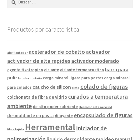
Productos por característica
acelerador de cobalto
activador
abrillantador
activador de alta rapides
activador moderado
barra para
agente tixotropico
aislante
aislante termoacustico
pulir
carga mineral ligera para pastas
carga mineral
brocha norteña
colado de figuras
caucho de silicon
para colados
cinta
curados a temperatura
colchoneta de fibra de vidrio
ambiente
de alto poder cubriente
desmoldante aerosol
encapsulado de figuras
desmoldante en pasta
diluyente
Herramental
iniciador de
fibra tejida
polimerización
liquido desmoldante
moldeo manual