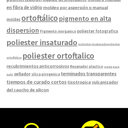
en fibra de vidrio
moldeo por aspersión o manual
ortoftálico
pigmento en alta
moldes
dispersion
poliester fotografico
Pigmento inorganico
poliester insaturado
poliester insaturadopoliester
poliester ortoftalico
ortoftálico
recubrimientos anticorrosivos
Resanador plastico
rueda para
terminados transparentes
sellador
silica pirogenica
pulir
tiempos de curado cortos
tixotropica
vulcanizador
del caucho de silicon