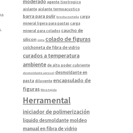
moderado
agente tixotropico
aislante
aislante termoacustico
na
barra para pulir
carga
brocha norteña
mineral ligera para pastas
carga
.
caucho de
mineral para colados
colado de figuras
silicon
cinta
colchoneta de fibra de vidrio
curados a temperatura
ambiente
de alto poder cubriente
desmoldante en
desmoldante aerosol
encapsulado de
pasta
diluyente
figuras
fibra tejida
Herramental
iniciador de polimerización
liquido desmoldante
moldeo
manual en fibra de vidrio