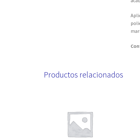
acab
Apli
poli
marí
Cont
Productos relacionados