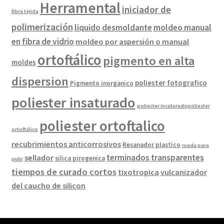
Herramental
iniciador de
fibra tejida
polimerización
liquido desmoldante
moldeo manual
en fibra de vidrio
moldeo por aspersión o manual
ortoftálico
pigmento en alta
moldes
dispersion
poliester fotografico
Pigmento inorganico
poliester insaturado
poliester insaturadopoliester
poliester ortoftalico
ortoftálico
recubrimientos anticorrosivos
Resanador plastico
rueda para
terminados transparentes
sellador
silica pirogenica
pulir
tiempos de curado cortos
tixotropica
vulcanizador
del caucho de silicon