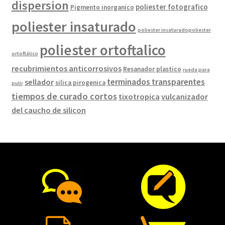
dispersion
poliester fotografico
Pigmento inorganico
poliester insaturado
poliester insaturadopoliester
poliester ortoftalico
ortoftálico
recubrimientos anticorrosivos
Resanador plastico
rueda para
terminados transparentes
sellador
silica pirogenica
pulir
tiempos de curado cortos
tixotropica
vulcanizador
del caucho de silicon