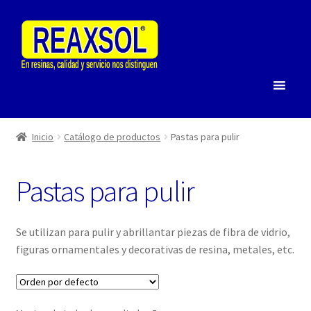
Saltar
Ir
a
al
navegación
contenido
Inicio
Catálogo de productos
Pastas para pulir
Pastas para pulir
Se utilizan para pulir y abrillantar piezas de fibra de vidrio,
figuras ornamentales y decorativas de resina, metales, etc.