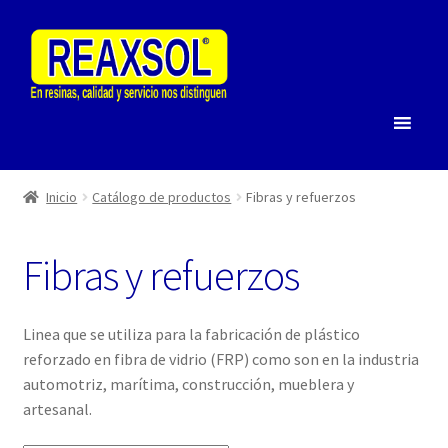
Saltar
Ir
a
al
navegación
contenido
Inicio
Catálogo de productos
Fibras y refuerzos
Fibras y refuerzos
Linea que se utiliza para la fabricación de plástico
reforzado en fibra de vidrio (FRP) como son en la industria
automotriz, marítima, construcción, mueblera y
artesanal.