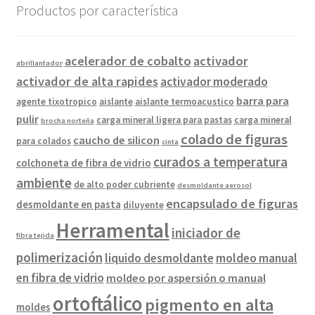
Productos por característica
acelerador de cobalto
activador
abrillantador
activador de alta rapides
activador moderado
barra para
agente tixotropico
aislante
aislante termoacustico
pulir
carga mineral ligera para pastas
carga mineral
brocha norteña
colado de figuras
caucho de silicon
para colados
cinta
curados a temperatura
colchoneta de fibra de vidrio
ambiente
de alto poder cubriente
desmoldante aerosol
encapsulado de figuras
desmoldante en pasta
diluyente
Herramental
iniciador de
fibra tejida
polimerización
liquido desmoldante
moldeo manual
en fibra de vidrio
moldeo por aspersión o manual
ortoftálico
pigmento en alta
moldes