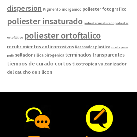
dispersion
poliester fotografico
Pigmento inorganico
poliester insaturado
poliester insaturadopoliester
poliester ortoftalico
ortoftálico
recubrimientos anticorrosivos
Resanador plastico
rueda para
terminados transparentes
sellador
silica pirogenica
pulir
tiempos de curado cortos
tixotropica
vulcanizador
del caucho de silicon